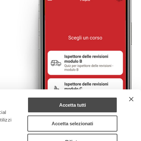
Accetta tutti
ial
ilizzi
Accetta selezionati
7