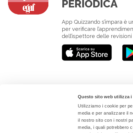
PERIODICA
App Quizzando s’impara è un 
per verificare l’apprendime
dell’ispettore delle revisioni 
Questo sito web utilizza i
EGAF
Utilizziamo i cookie per pe
media e per analizzare il n
Via Filippo Guarini 2 - 47121 Forlì
il nostro sito con i nostri 
www.egaf.it
media, i quali potrebbero c
EGAF EDIZIONI SRL • P.IVA: 02259990402