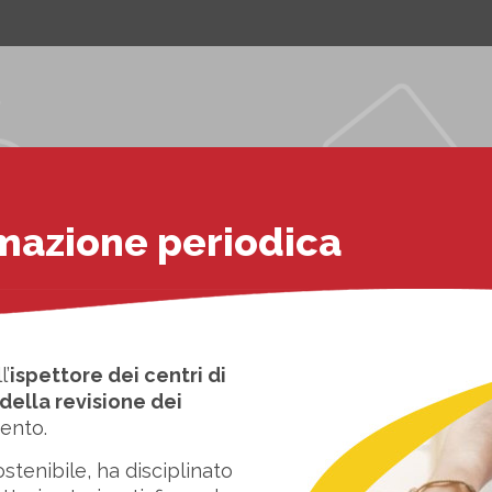
rmazione periodica
l’
ispettore dei centri di
 della revisione dei
mento.
ostenibile, ha disciplinato