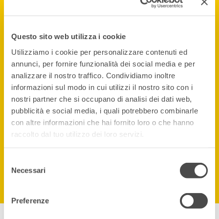
CONSEGUIMENTO - Modulo C
Questo sito web utilizza i cookie
Utilizziamo i cookie per personalizzare contenuti ed
annunci, per fornire funzionalità dei social media e per
Sei già
analizzare il nostro traffico. Condividiamo inoltre
informazioni sul modo in cui utilizzi il nostro sito con i
registrato?
nostri partner che si occupano di analisi dei dati web,
pubblicità e social media, i quali potrebbero combinarle
con altre informazioni che hai fornito loro o che hanno
Entra con la tua App.
raccolto dal tuo utilizzo dei loro servizi.
Vai al LOGIN
Selezione
Necessari
del
consenso
Preferenze