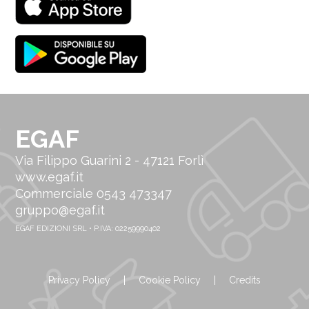
EGAF
Via Filippo Guarini 2 - 47121 Forlì
www.egaf.it
Commerciale 0543 473347
gruppo@egaf.it
EGAF EDIZIONI SRL • P.IVA: 02259990402
Privacy Policy
|
Cookie Policy
|
Credits