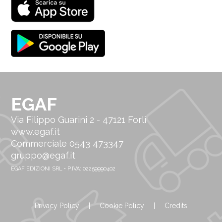
EGAF
Via Filippo Guarini 2 - 47121 Forlì
www.egaf.it
Commerciale 0543 473347
gruppo@egaf.it
EGAF EDIZIONI SRL • P.IVA: 02259990402
Privacy Policy
|
Cookie Policy
|
Credits