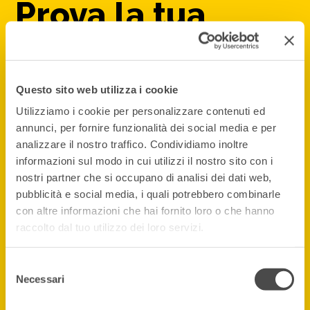
Prova la tua
DEMO
Questo sito web utilizza i cookie
Non sei registrato. Mettiti alla prova!
Utilizziamo i cookie per personalizzare contenuti ed
annunci, per fornire funzionalità dei social media e per
Base (entro/oltre 12 mi)
analizzare il nostro traffico. Condividiamo inoltre
informazioni sul modo in cui utilizzi il nostro sito con i
Vela (entro/oltre 12 mi)
nostri partner che si occupano di analisi dei dati web,
pubblicità e social media, i quali potrebbero combinarle
con altre informazioni che hai fornito loro o che hanno
raccolto dal tuo utilizzo dei loro servizi.
Sei già
Selezione
Necessari
del
consenso